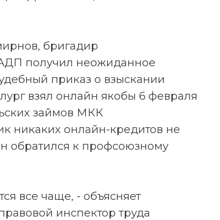
мирнов, бригадир
 КАДП получил неожиданное
 судебный приказ о взыскании
ллург взял онлайн якобы 6 февраля
льских займов МКК
ик никаких онлайн-кредитов не
он обратился к профсоюзному
ся все чаще, - объясняет
правовой инспектор труда