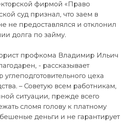
екторской фирмой «Право
кой суд признал, что заем в
не не предоставлялся и отклонил
ии долга по займу.
 юрист профкома Владимир Ильич
благодарен, - рассказывает
р углеподготовительного цеха
тва. – Советую всем работникам,
нной ситуации, прежде всего
ежать сломя голову к платному
с бешеные деньги и не гарантирует