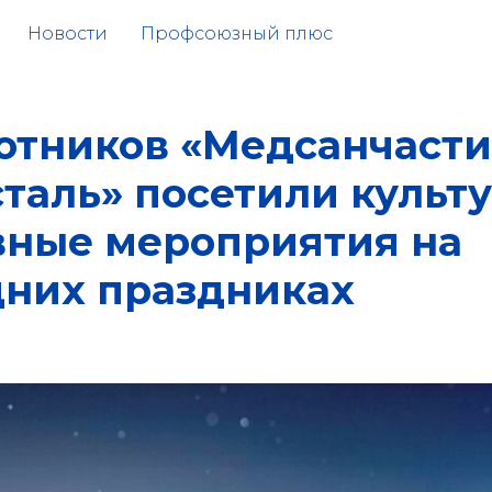
Новости
Профсоюзный плюс
ботников «Медсанчасти
таль» посетили культ
вные мероприятия на
дних праздниках