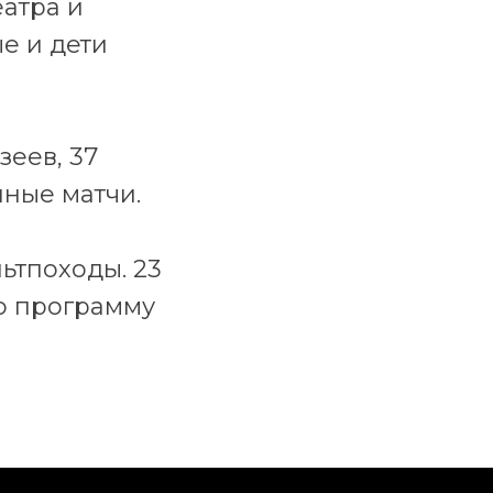
еатра и
е и дети
зеев, 37
йные матчи.
ьтпоходы. 23
ю программу