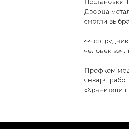
Постановки Т
Дворца метал
смогли выбра
44 сотрудник
человек взяли
Профком мед
января рабо
«Хранители п