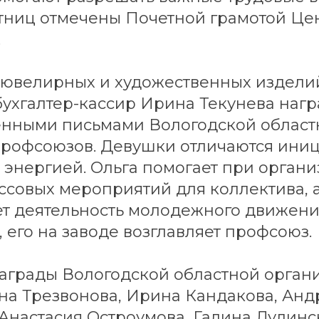
тниц отмечены Почетной грамотой Це
.
ювелирных и художественных издели
бухгалтер-кассир Ирина Текунева наг
енными письмами Вологодской област
рофсоюзов. Девушки отличаются ини
 энергией. Ольга помогает при орган
ссовых мероприятий для коллектива, 
т деятельность молодежного движен
 его на заводе возглавляет профсоюз.
награды Вологодской областной орга
на Трезвонова, Ирина Кандакова, Анд
Анастасия Остроумова, Галина Дудинс