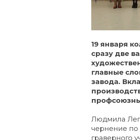
19 января к
сразу две в
художествен
главные сло
завода. Вкл
производств
профсоюзные
Людмила Лего
чернение по 
граверного уч