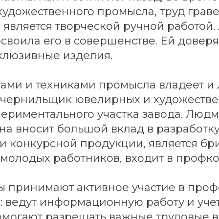
удожественного промысла, труд граве
является творческой ручной работой
своила его в совершенстве. Ей довер
клюзивные изделия.
ами и техниками промысла владеет и
 чернильщик ювелирных и художеств
ериментального участка завода. Люд
а вносит большой вклад в разработк
и конкурсной продукции, является бр
молодых работников, входит в профко
 принимают активное участие в про
: ведут информационную работу и уче
омогают разрешать важные трудовые 