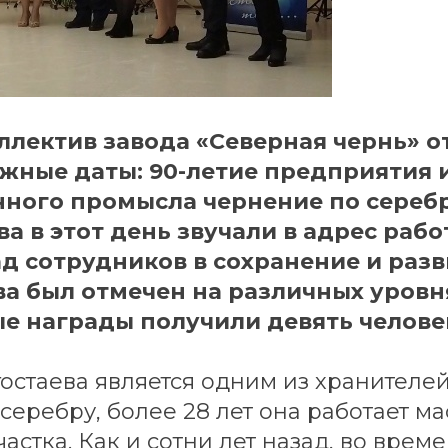
оллектив завода «Северная чернь» 
ажные даты: 90-летие предприятия и
ного промысла чернение по сереб
ва в этот день звучали в адрес раб
ад сотрудников в сохранение и раз
а был отмечен на различных уровн
 награды получили девять челове
стаева является одним из хранителей
серебру, более 28 лет она работает м
астка. Как и сотни лет назад, во врем