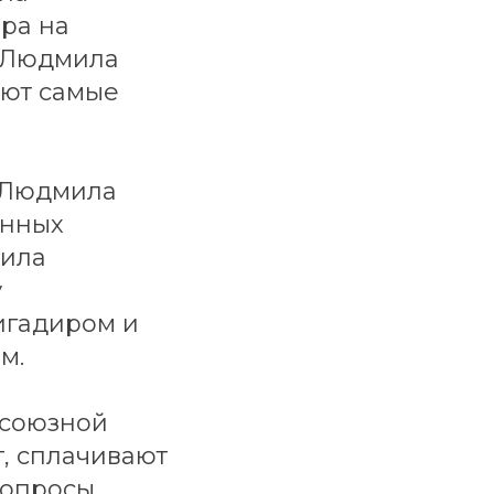
ра на
. Людмила
яют самые
 Людмила
енных
мила
у
игадиром и
м.
фсоюзной
т, сплачивают
вопросы.