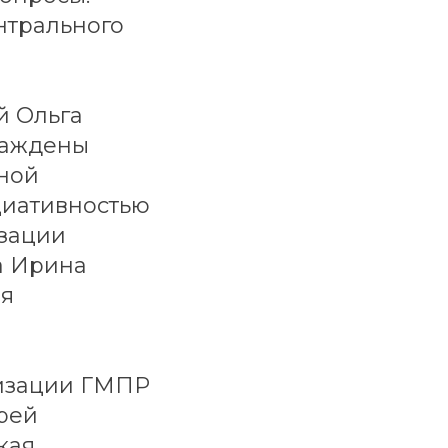
нтрального
й Ольга
раждены
ной
циативностью
изации
а Ирина
ия
низации ГМПР
рей
кая.