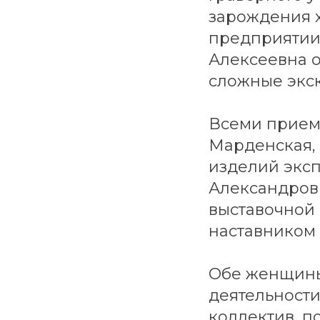
зарождения х
предприятии 
Алексеевна о
сложные экс
Всеми прием
Марденская,
изделий эксп
Александровн
выставочной 
наставником 
Обе женщины
деятельности
коллектив, п