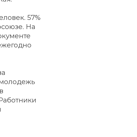
еловек. 57%
фсоюзе. На
окументе
 ежегодно
ва
 молодежь
в
Работники
и