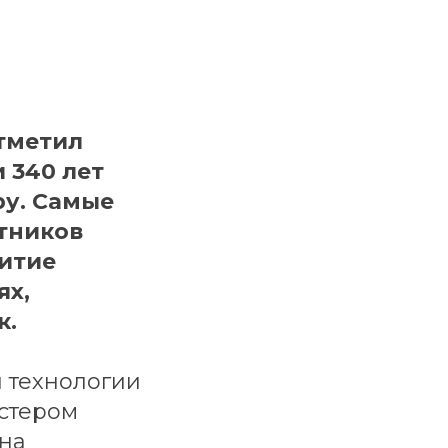
отметил
 340 лет
ру. Самые
отников
витие
ях,
к.
 технологии
астером
ена