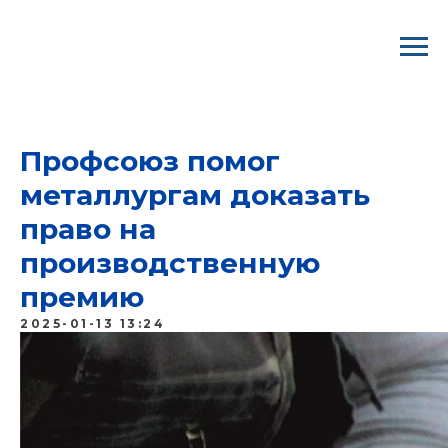
ВООО ГМПР/ Профком "Северстали"
Профсоюз помог
металлургам доказать
право на
производственную
премию
2025-01-13 13:24