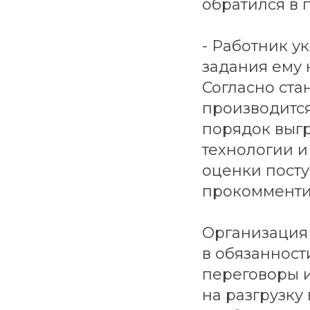
обратился в 
- Работник у
задания ему 
Согласно ста
производитс
порядок выг
технологии и
оценки посту
прокомменти
Организация 
в обязанност
переговоры и
на разгрузку