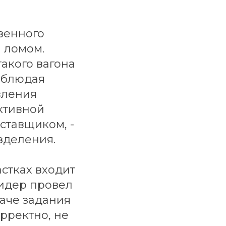
твенного
 ломом.
акого вагона
облюдая
вления
ктивной
ставщиком, -
зделения.
стках входит
лидер провел
даче задания
орректно, не