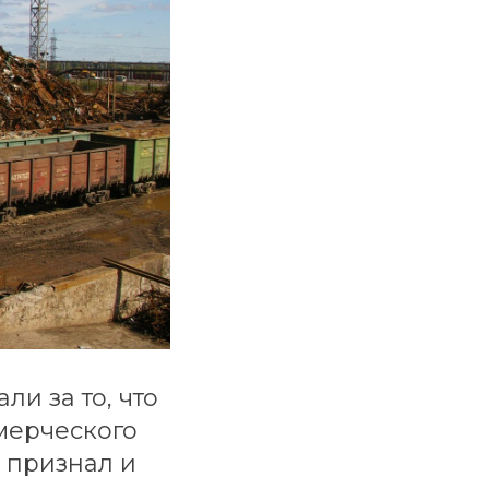
и за то, что
мерческого
е признал и