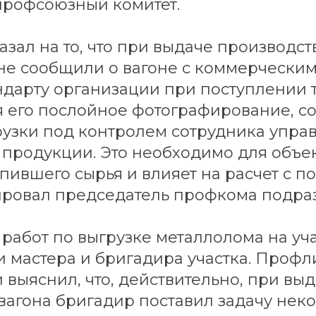
профсоюзный комитет.
казал на то, что при выдаче производс
не сообщили о вагоне с коммерческим
ндарту организации при поступлении т
я его послойное фотографирование, с
рузки под контролем сотрудника упра
 продукции. Это необходимо для объе
пившего сырья и влияет на расчет с по
ровал председатель профкома подра
работ по выгрузке металлолома на уча
и мастера и бригадира участка. Проф
 выяснил, что, действительно, при вы
 вагона бригадир поставил задачу нек