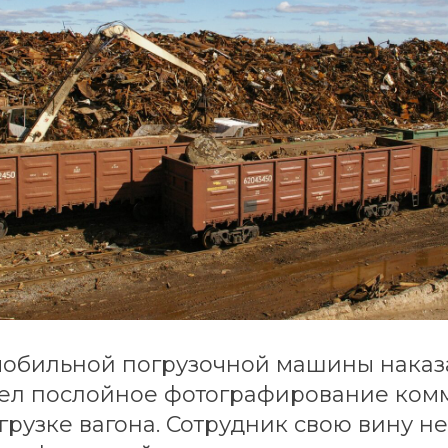
бильной погрузочной машины наказал
вел послойное фотографирование ком
грузке вагона. Сотрудник свою вину н